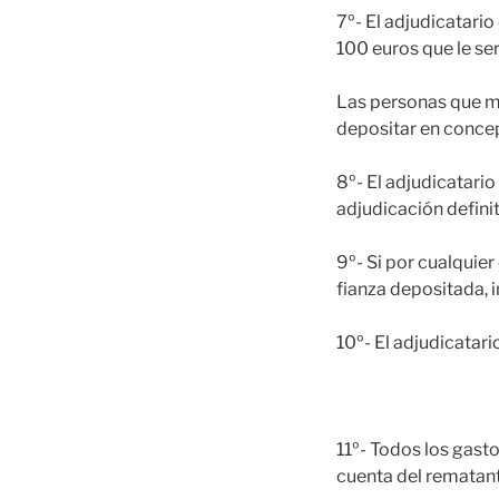
7º- El adjudicatari
100 euros que le se
Las personas que me
depositar en concep
8º- El adjudicatari
adjudicación definit
9º- Si por cualquier
fianza depositada, i
10º- El adjudicatar
11º- Todos los gast
cuenta del rematant