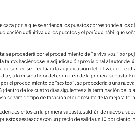
 caza por la que se arrienda los puestos corresponde a los
djudicación definitiva de los puestos y el período hábil que señ
: se procederá por el procedimiento de “ a viva voz “ por pujas
a tanto, haciéndose la adjudicación provisional al autor del 
o de sexteo se efectuará la adjudicación definitiva, que tendr
 día y a la misma hora del comienzo de la primera subasta. En
 por el procedimiento de “sexteo” , se procedería a una nueva 
(dentro de los cuatro días siguientes a la terminación del pl
aso servirá de tipo de tasación el que resulte de la mejora for
den desiertos en la primera subasta, saldrán de nuevo a suba
puestos sesteados con un precio de salida un 10 por ciento inf