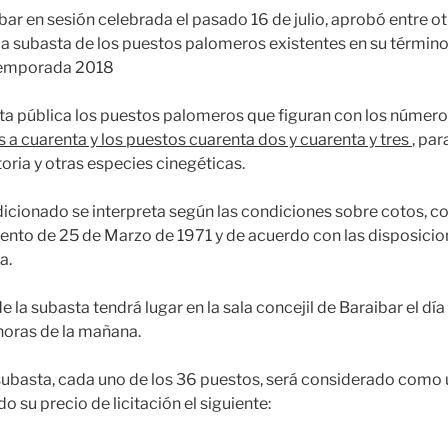
bar en sesión celebrada el pasado 16 de julio, aprobó entre ot
a subasta de los puestos palomeros existentes en su término
temporada 2018
sta pública los puestos palomeros que figuran con los númer
éis a cuarenta y los puestos cuarenta dos y cuarenta y tres
, par
oria y otras especies cinegéticas.
dicionado se interpreta según las condiciones sobre cotos, co
ento de 25 de Marzo de 1971 y de acuerdo con las disposicio
a.
e la subasta tendrá lugar en la sala concejil de Baraibar el d
horas de la mañana.
 subasta, cada uno de los 36 puestos, será considerado como 
o su precio de licitación el siguiente: