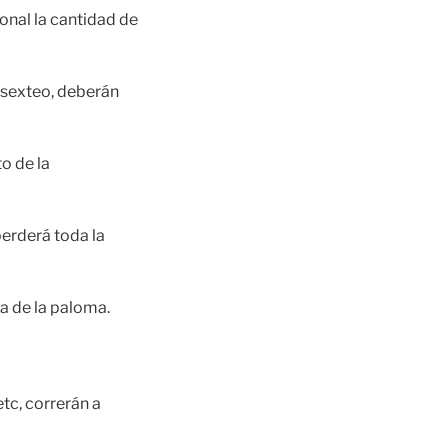
onal la cantidad de
e sexteo, deberán
o de la
perderá toda la
a de la paloma.
tc, correrán a