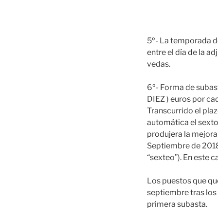
5º- La temporada de
entre el día de la a
vedas.
6º- Forma de subasta
DIEZ ) euros por cad
Transcurrido el plaz
automática el sexto
produjera la mejora
Septiembre de 2018 
“sexteo”). En este c
Los puestos que que
septiembre tras los 
primera subasta.