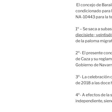
El concejo de Barai
condicionado para l
NA-10443 para la 
1º – Se saca a suba
diecisiete ; veintis
de la paloma migrat
2º- El presente con
de Caza y su reglam
Gobierno de Navarr
3º- La celebración d
de 2018 a las doce 
4º- A efectos de la
independiente, siend