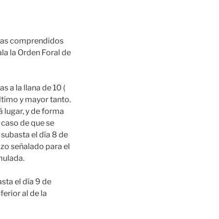
 días comprendidos
ala la Orden Foral de
 a la llana de 10 (
último y mayor tanto.
á lugar, y de forma
 caso de que se
subasta el día 8 de
azo señalado para el
mulada.
sta el día 9 de
erior al de la